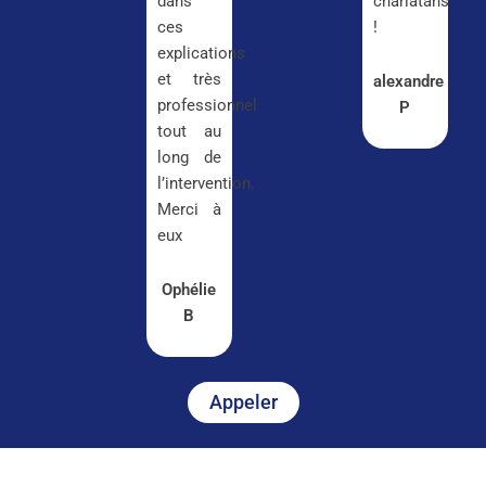
dans
charlatans
ces
!
explications
et très
alexandre
professionnel
P
tout au
long de
l’intervention.
Merci à
eux
Ophélie
B
Appeler