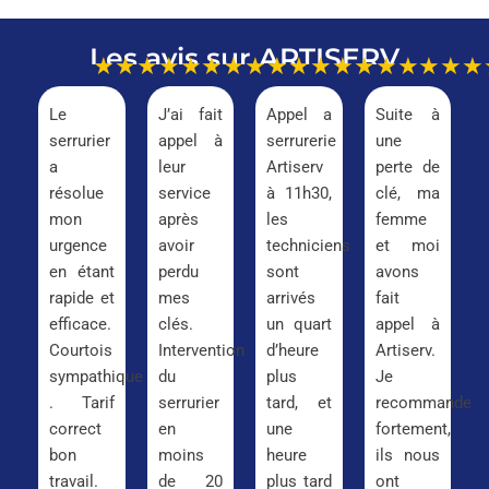
Les avis sur ARTISERV
★★★★★
★★★★★
★★★★★
★★★
Le
J’ai fait
Appel a
Suite à
serrurier
appel à
serrurerie
une
a
leur
Artiserv
perte de
résolue
service
à 11h30,
clé, ma
mon
après
les
femme
urgence
avoir
techniciens
et moi
en étant
perdu
sont
avons
rapide et
mes
arrivés
fait
efficace.
clés.
un quart
appel à
Courtois
Intervention
d’heure
Artiserv.
sympathique
du
plus
Je
. Tarif
serrurier
tard, et
recommande
correct
en
une
fortement,
bon
moins
heure
ils nous
travail.
de 20
plus tard
ont