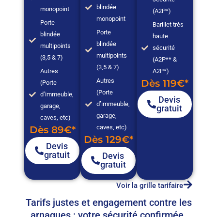
blindée
monopoint
(A2P*)
monopoint
Porte
Barillet très
Porte
blindée
haute
blindée
multipoints
sécurité
multipoints
(3,5 & 7)
(A2P** &
(3,5 & 7)
Autres
A2P*)
Autres
Dès 119€*
(Porte
(Porte
d’immeuble,
Devis
d’immeuble,
garage,
gratuit
garage,
caves, etc)
caves, etc)
Dès 89€*
Dès 129€*
Devis
gratuit
Devis
gratuit
Voir la grille tarifaire
Tarifs justes et engagement contre les
arnaques : votre sécurité confirmée.