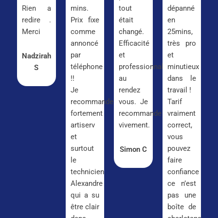
Rien a
mins.
tout
dépanné
redire .
Prix fixe
était
en
Merci
comme
changé.
25mins,
annoncé
Efficacité
très pro
par
et
et
Nadzirah
téléphone
professionnalisme
minutieux
S
!!
au
dans le
Je
rendez
travail !
recommande
vous. Je
Tarif
fortement
recommande
vraiment
artiserv
vivement.
correct,
et
vous
surtout
pouvez
Simon C
le
faire
technicien
confiance
Alexandre
ce n’est
qui a su
pas une
être clair
boîte de