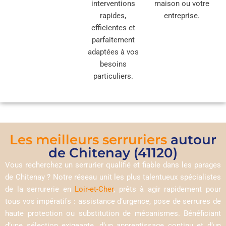
interventions
maison ou votre
rapides,
entreprise.
efficientes et
parfaitement
adaptées à vos
besoins
particuliers.
Les meilleurs serruriers
autour
de Chitenay (41120)
Vous recherchez un serrurier qualifié et fiable dans les parages
de Chitenay ? Notre réseau unit les plus talentueux spécialistes
de la serrurerie en
Loir-et-Cher
, prêts à agir rapidement pour
tous vos impératifs : assistance d’urgence, pose de serrures de
haute protection ou substitution de mécanismes. Bénéficiant
d’une sélection exigeante, d’un apprentissage continu et d’un