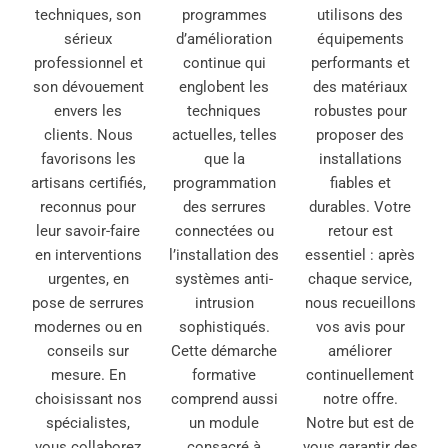
techniques, son
programmes
utilisons des
sérieux
d’amélioration
équipements
professionnel et
continue qui
performants et
son dévouement
englobent les
des matériaux
envers les
techniques
robustes pour
clients. Nous
actuelles, telles
proposer des
favorisons les
que la
installations
artisans certifiés,
programmation
fiables et
reconnus pour
des serrures
durables. Votre
leur savoir-faire
connectées ou
retour est
en interventions
l’installation des
essentiel : après
urgentes, en
systèmes anti-
chaque service,
pose de serrures
intrusion
nous recueillons
modernes ou en
sophistiqués.
vos avis pour
conseils sur
Cette démarche
améliorer
mesure. En
formative
continuellement
choisissant nos
comprend aussi
notre offre.
spécialistes,
un module
Notre but est de
vous collaborez
consacré à
vous garantir des