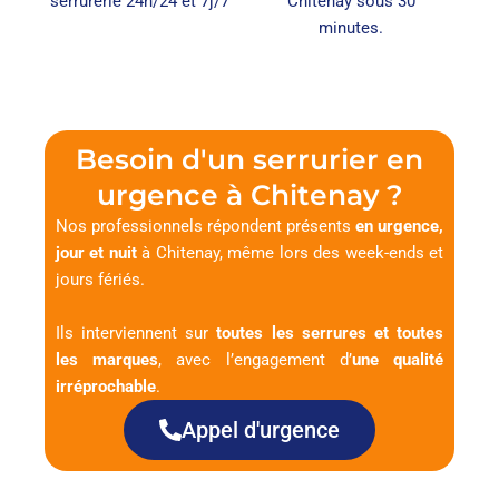
serrurerie 24h/24 et 7j/7
Chitenay sous 30
minutes.
Besoin d'un serrurier en
urgence à Chitenay ?
Nos professionnels répondent présents
en urgence,
jour et nuit
à Chitenay, même lors des week-ends et
jours fériés.
Ils interviennent sur
toutes les serrures et toutes
les marques
, avec l’engagement d’
une qualité
irréprochable
.
Appel d'urgence