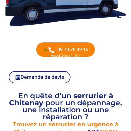
09 70 70 39 15
Appel 24h/24, 7j/7
Demande de devis
En quête d’un
serrurier à
Chitenay
pour un dépannage,
une installation ou une
réparation ?
Trouvez un
serrurier en urgence
à