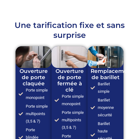
Une tarification fixe et sans
surprise
Ouverture
Ouverture
Remplacement
de porte
de porte
de barillet
claquée
fermée à
Barillet
clé
Porte simple
simple
Porte simple
monopoint
Barillet
monopoint
Porte simple
moyenne
Porte simple
multipoints
sécurité
multipoints
(3,5 & 7)
Barillet
(3,5 & 7)
Porte
haute
Porte
blindée
sécurité