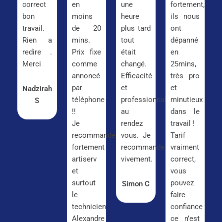
correct
en
une
fortement,
bon
moins
heure
ils nous
travail.
de 20
plus tard
ont
Rien a
mins.
tout
dépanné
redire .
Prix fixe
était
en
Merci
comme
changé.
25mins,
annoncé
Efficacité
très pro
par
et
et
Nadzirah
téléphone
professionnalisme
minutieux
S
!!
au
dans le
Je
rendez
travail !
recommande
vous. Je
Tarif
fortement
recommande
vraiment
artiserv
vivement.
correct,
et
vous
surtout
pouvez
Simon C
le
faire
technicien
confiance
Alexandre
ce n’est