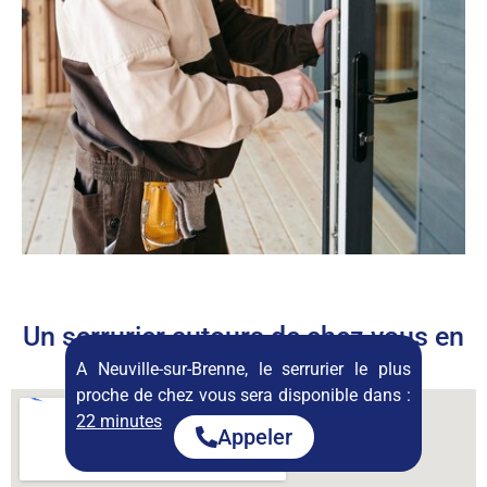
Un serrurier autours de chez vous en
permanence
A Neuville-sur-Brenne, le serrurier le plus
proche de chez vous sera disponible dans :
22 minutes
Appeler