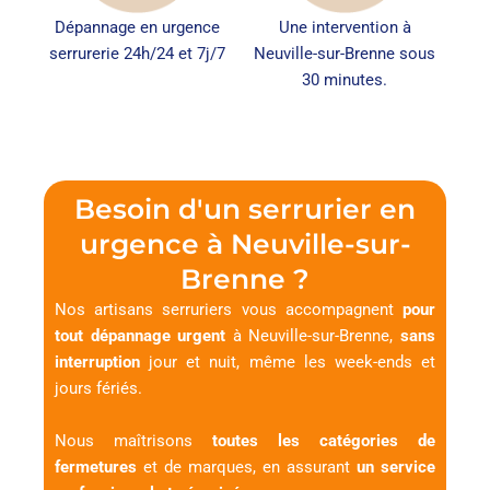
Dépannage en urgence
Une intervention à
serrurerie 24h/24 et 7j/7
Neuville-sur-Brenne sous
30 minutes.
Besoin d'un serrurier en
urgence à Neuville-sur-
Brenne ?
Nos artisans serruriers vous accompagnent
pour
tout dépannage urgent
à Neuville-sur-Brenne,
sans
interruption
jour et nuit, même les week-ends et
jours fériés.
Nous maîtrisons
toutes les catégories de
fermetures
et de marques, en assurant
un service