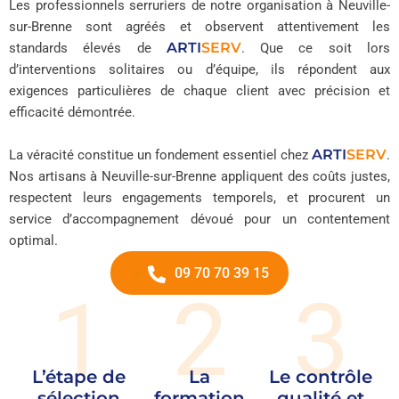
Les professionnels serruriers de notre organisation à Neuville-
sur-Brenne sont agréés et observent attentivement les
ARTI
SERV
standards élevés de
. Que ce soit lors
d’interventions solitaires ou d’équipe, ils répondent aux
exigences particulières de chaque client avec précision et
efficacité démontrée.
ARTI
SERV
La véracité constitue un fondement essentiel chez
.
Nos artisans à Neuville-sur-Brenne appliquent des coûts justes,
respectent leurs engagements temporels, et procurent un
service d’accompagnement dévoué pour un contentement
optimal.
09 70 70 39 15
1
2
3
L’étape de
La
Le contrôle
sélection
formation
qualité et