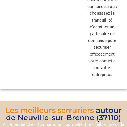
confiance, vous
choisissez la
tranquillité
d’esprit et un
partenaire de
confiance pour
sécuriser
efficacement
votre domicile
ou votre
entreprise.
Les meilleurs serruriers
autour
de Neuville-sur-Brenne (37110)
À la recherche d’un serrurier compétent et fiable près de