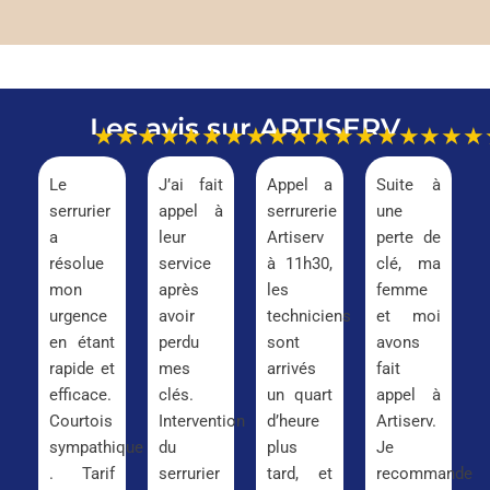
Les avis sur ARTISERV
★★★★★
★★★★★
★★★★★
★★★
Le
J’ai fait
Appel a
Suite à
serrurier
appel à
serrurerie
une
a
leur
Artiserv
perte de
résolue
service
à 11h30,
clé, ma
mon
après
les
femme
urgence
avoir
techniciens
et moi
en étant
perdu
sont
avons
rapide et
mes
arrivés
fait
efficace.
clés.
un quart
appel à
Courtois
Intervention
d’heure
Artiserv.
sympathique
du
plus
Je
. Tarif
serrurier
tard, et
recommande