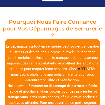
Pourquoi Nous Faire Confiance
pour Vos Dépannages de Serrurerie
?
Le dépannage, surtout en serrurerie, peut souvent engendrer
du stress et des doutes. Comme le révèle un reportage
récent, certains professionnels manquent de transparence,
imposant des tarifs exorbitants ou profitant des situations
ARTI
critiques pour majorer leurs services. Chez
SERV
,
nous avons choisi une approche différente pour vous
garantir tranquillité et satisfaction.
Notre devise ? Assurer un
dépannage de serrurerie fiable
,
rapide et abordable. Nous optons pour des
prix justes et
transparents
, sans coûts cachés, afin que vous sachiez à
quoi vous attendre. Pour une ouverture de porte urgente,