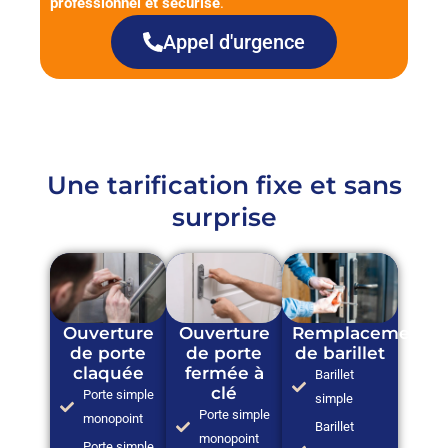
professionnel et sécurisé
.
Appel d'urgence
Une tarification fixe et sans
surprise
Ouverture
Ouverture
Remplacement
de porte
de porte
de barillet
claquée
fermée à
Barillet
clé
Porte simple
simple
Porte simple
monopoint
Barillet
monopoint
Porte simple