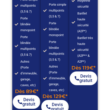
moyenne
Porte simple
multipoints
sécurité
multipoints
(3,5 & 7)
Barillet
(3,5 & 7)
Porte
haute
Porte
blindée
sécurité
blindée
monopoint
(A2P*)
monopoint
Porte
Barillet très
Porte
blindée
haute
blindée
multipoints
sécurité
multipoints
(3,5 & 7)
(A2P** &
(3,5 & 7)
Autres
A2P*)
Autres
Dès 119€*
(Porte
(Porte
d’immeuble,
Devis
d’immeuble,
garage,
gratuit
garage,
caves, etc)
caves, etc)
Dès 89€*
Dès 129€*
Devis
gratuit
Devis
gratuit