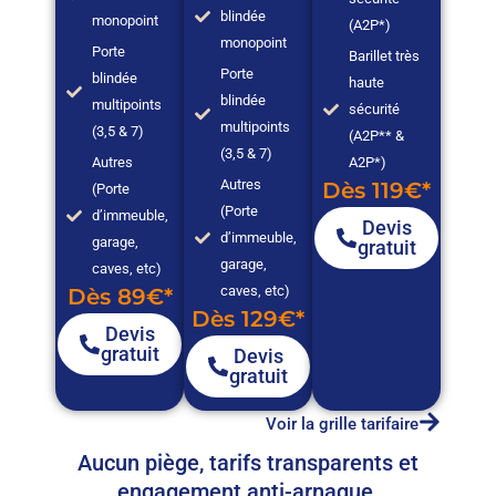
blindée
monopoint
(A2P*)
monopoint
Porte
Barillet très
Porte
blindée
haute
blindée
multipoints
sécurité
multipoints
(3,5 & 7)
(A2P** &
(3,5 & 7)
Autres
A2P*)
Autres
Dès 119€*
(Porte
(Porte
d’immeuble,
Devis
d’immeuble,
garage,
gratuit
garage,
caves, etc)
caves, etc)
Dès 89€*
Dès 129€*
Devis
gratuit
Devis
gratuit
Voir la grille tarifaire
Aucun piège, tarifs transparents et
engagement anti-arnaque.