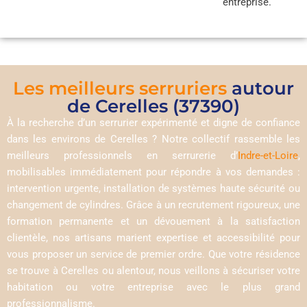
entreprise.
Les meilleurs serruriers
autour
de Cerelles (37390)
À la recherche d’un serrurier expérimenté et digne de confiance
dans les environs de Cerelles ? Notre collectif rassemble les
meilleurs professionnels en serrurerie d’
Indre-et-Loire
,
mobilisables immédiatement pour répondre à vos demandes :
intervention urgente, installation de systèmes haute sécurité ou
changement de cylindres. Grâce à un recrutement rigoureux, une
formation permanente et un dévouement à la satisfaction
clientèle, nos artisans marient expertise et accessibilité pour
vous proposer un service de premier ordre. Que votre résidence
se trouve à Cerelles ou alentour, nous veillons à sécuriser votre
habitation ou votre entreprise avec le plus grand
professionnalisme.