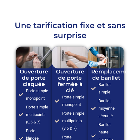
Une tarification fixe et sans
surprise
Ouverture
Ouverture
Remplacement
de porte
de porte
de barillet
claquée
fermée à
Barillet
clé
Porte simple
simple
Porte simple
monopoint
Barillet
monopoint
Porte simple
moyenne
Porte simple
multipoints
sécurité
multipoints
(3,5 & 7)
Barillet
(3,5 & 7)
Porte
haute
Porte
blindée
sécurité