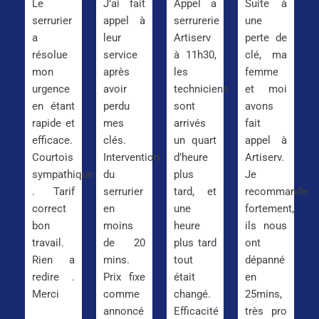
Le
J’ai fait
Appel a
Suite à
serrurier
appel à
serrurerie
une
a
leur
Artiserv
perte de
résolue
service
à 11h30,
clé, ma
mon
après
les
femme
urgence
avoir
techniciens
et moi
en étant
perdu
sont
avons
rapide et
mes
arrivés
fait
efficace.
clés.
un quart
appel à
Courtois
Intervention
d’heure
Artiserv.
sympathique
du
plus
Je
. Tarif
serrurier
tard, et
recommande
correct
en
une
fortement,
bon
moins
heure
ils nous
travail.
de 20
plus tard
ont
Rien a
mins.
tout
dépanné
redire .
Prix fixe
était
en
Merci
comme
changé.
25mins,
annoncé
Efficacité
très pro