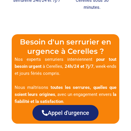
serrurerie 24h/24 et 7j/7
Cerelles sous 30
minutes.
Besoin d'un serrurier en
urgence à Cerelles ?
Nos experts serruriers interviennent
pour tout
besoin urgent
à Cerelles,
24h/24 et 7j/7
, week-ends
et jours fériés compris.
Nous maîtrisons
toutes les serrures, quelles que
soient leurs origines
, avec un engagement envers
la
fiabilité et la satisfaction
.
Appel d'urgence