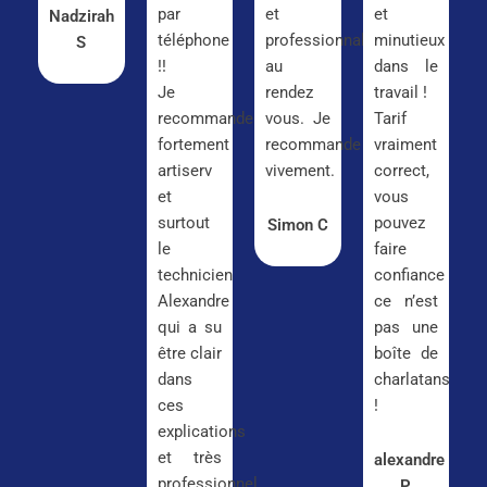
par
et
et
Nadzirah
téléphone
professionnalisme
minutieux
S
!!
au
dans le
Je
rendez
travail !
recommande
vous. Je
Tarif
fortement
recommande
vraiment
artiserv
vivement.
correct,
et
vous
surtout
pouvez
Simon C
le
faire
technicien
confiance
Alexandre
ce n’est
qui a su
pas une
être clair
boîte de
dans
charlatans
ces
!
explications
et très
alexandre
professionnel
P