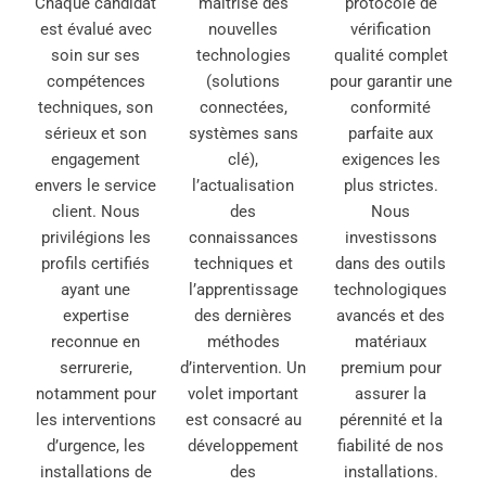
Chaque candidat
maîtrise des
protocole de
est évalué avec
nouvelles
vérification
soin sur ses
technologies
qualité complet
compétences
(solutions
pour garantir une
techniques, son
connectées,
conformité
sérieux et son
systèmes sans
parfaite aux
engagement
clé),
exigences les
envers le service
l’actualisation
plus strictes.
client. Nous
des
Nous
privilégions les
connaissances
investissons
profils certifiés
techniques et
dans des outils
ayant une
l’apprentissage
technologiques
expertise
des dernières
avancés et des
reconnue en
méthodes
matériaux
serrurerie,
d’intervention. Un
premium pour
notamment pour
volet important
assurer la
les interventions
est consacré au
pérennité et la
d’urgence, les
développement
fiabilité de nos
installations de
des
installations.