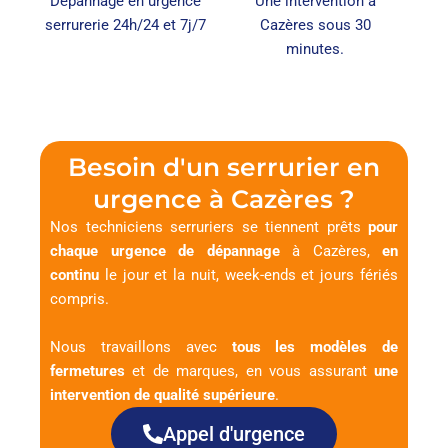
Dépannage en urgence
Une intervention à
serrurerie 24h/24 et 7j/7
Cazères sous 30
minutes.
Besoin d'un serrurier en
urgence à Cazères ?
Nos techniciens serruriers se tiennent prêts
pour
chaque urgence de dépannage
à Cazères,
en
continu
le jour et la nuit, week-ends et jours fériés
compris.
Nous travaillons avec
tous les modèles de
fermetures
et de marques, en vous assurant
une
intervention de qualité supérieure
.
Appel d'urgence