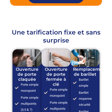
Une tarification fixe et sans
surprise
Ouverture
Ouverture
Remplacement
de porte
de porte
de barillet
claquée
fermée à
Barillet
clé
Porte simple
simple
Porte simple
monopoint
Barillet
monopoint
Porte simple
moyenne
Porte simple
multipoints
sécurité
multipoints
(3,5 & 7)
Barillet