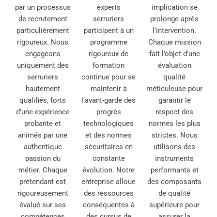
par un processus
experts
implication se
de recrutement
serruriers
prolonge après
particulièrement
participent à un
l’intervention.
rigoureux. Nous
programme
Chaque mission
engageons
rigoureux de
fait l’objet d’une
uniquement des
formation
évaluation
serruriers
continue pour se
qualité
hautement
maintenir à
méticuleuse pour
qualifiés, forts
l’avant-garde des
garantir le
d’une expérience
progrès
respect des
probante et
technologiques
normes les plus
animés par une
et des normes
strictes. Nous
authentique
sécuritaires en
utilisons des
passion du
constante
instruments
métier. Chaque
évolution. Notre
performants et
prétendant est
entreprise alloue
des composants
rigoureusement
des ressources
de qualité
évalué sur ses
conséquentes à
supérieure pour
compétences
des cursus de
assurer la