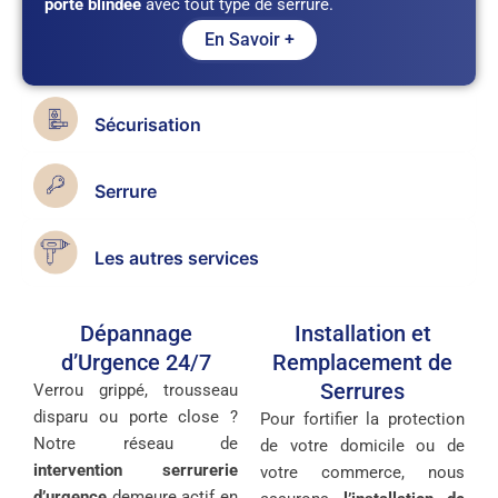
porte blindée
avec tout type de serrure.
En Savoir +
Sécurisation
Serrure
Les autres services
Dépannage
Installation et
d’Urgence 24/7
Remplacement de
Serrures
Verrou grippé, trousseau
disparu ou porte close ?
Pour fortifier la protection
Notre réseau de
de votre domicile ou de
intervention serrurerie
votre commerce, nous
d’urgence
demeure actif en