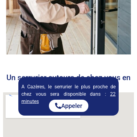
Un serrurier autours de chez vous en
permanence
A Cazères, le serrurier le plus proche de
chez vous sera disponible dans :
22
minutes
Appeler