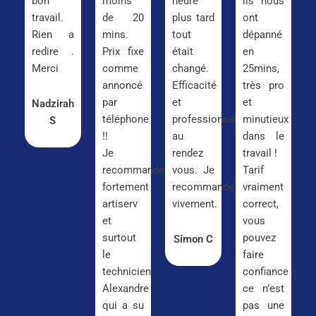
bon
moins
heure
ils nous
travail.
de 20
plus tard
ont
Rien a
mins.
tout
dépanné
redire .
Prix fixe
était
en
Merci
comme
changé.
25mins,
annoncé
Efficacité
très pro
par
et
et
Nadzirah
téléphone
professionnalisme
minutieux
S
!!
au
dans le
Je
rendez
travail !
recommande
vous. Je
Tarif
fortement
recommande
vraiment
artiserv
vivement.
correct,
et
vous
surtout
pouvez
Simon C
le
faire
technicien
confiance
Alexandre
ce n’est
qui a su
pas une