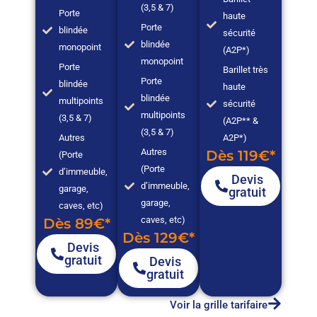
(3,5 & 7)
Porte
haute
Porte
blindée
sécurité
blindée
monopoint
(A2P*)
monopoint
Porte
Barillet très
Porte
blindée
haute
blindée
multipoints
sécurité
multipoints
(3,5 & 7)
(A2P** &
(3,5 & 7)
Autres
A2P*)
Autres
Dès 119€*
(Porte
(Porte
d’immeuble,
Devis
d’immeuble,
garage,
gratuit
garage,
caves, etc)
caves, etc)
Dès 89€*
Dès 129€*
Devis
gratuit
Devis
gratuit
Voir la grille tarifaire