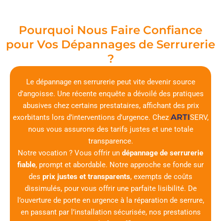
Pourquoi Nous Faire Confiance
pour Vos Dépannages de Serrurerie
?
Le dépannage en serrurerie peut vite devenir source
d’angoisse. Une récente enquête a dévoilé des pratiques
abusives chez certains prestataires, affichant des prix
ARTI
exorbitants lors d’interventions d’urgence. Chez
SERV
,
nous vous assurons des tarifs justes et une totale
transparence.
Notre vocation ? Vous offrir un
dépannage de serrurerie
fiable
, prompt et abordable. Notre approche se fonde sur
des
prix justes et transparents
, exempts de coûts
dissimulés, pour vous offrir une parfaite lisibilité. De
l’ouverture de porte en urgence à la réparation de serrure,
en passant par l’installation sécurisée, nos prestations