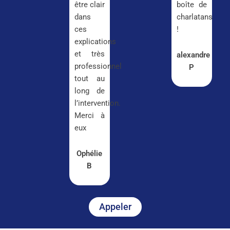
être clair
boîte de
dans
charlatans
ces
!
explications
et très
alexandre
professionnel
P
tout au
long de
l’intervention.
Merci à
eux
Ophélie
B
Appeler