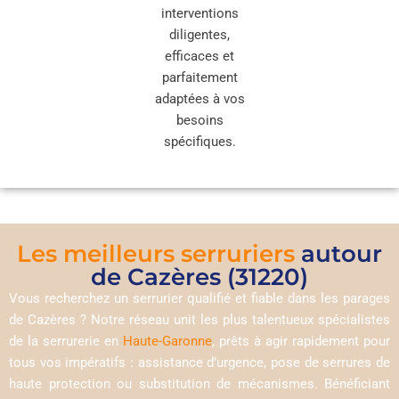
interventions
diligentes,
efficaces et
parfaitement
adaptées à vos
besoins
spécifiques.
Les meilleurs serruriers
autour
de Cazères (31220)
Vous recherchez un serrurier qualifié et fiable dans les parages
de Cazères ? Notre réseau unit les plus talentueux spécialistes
de la serrurerie en
Haute-Garonne
, prêts à agir rapidement pour
tous vos impératifs : assistance d’urgence, pose de serrures de
haute protection ou substitution de mécanismes. Bénéficiant