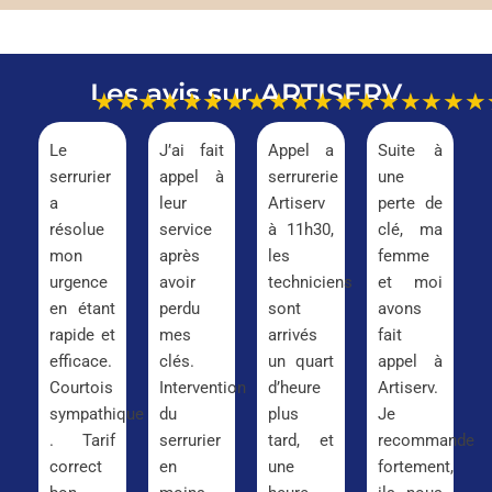
Les avis sur ARTISERV
★★★★★
★★★★★
★★★★★
★★★
Le
J’ai fait
Appel a
Suite à
serrurier
appel à
serrurerie
une
a
leur
Artiserv
perte de
résolue
service
à 11h30,
clé, ma
mon
après
les
femme
urgence
avoir
techniciens
et moi
en étant
perdu
sont
avons
rapide et
mes
arrivés
fait
efficace.
clés.
un quart
appel à
Courtois
Intervention
d’heure
Artiserv.
sympathique
du
plus
Je
. Tarif
serrurier
tard, et
recommande
correct
en
une
fortement,