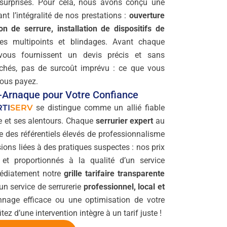
urprises. Pour cela, nous avons conçu une
nt l’intégralité de nos prestations :
ouverture
n de serrure, installation de dispositifs de
es multipoints et blindages. Avant chaque
s vous fournissent un devis précis et sans
chés, pas de surcoût imprévu : ce que vous
vous payez.
i-Arnaque pour Votre Confiance
RTI
SERV
se distingue comme un allié fiable
e et ses alentours. Chaque
serrurier expert
au
te des référentiels élevés de professionnalisme
sions liées à des pratiques suspectes : nos prix
 et proportionnés à la qualité d’un service
médiatement notre
grille tarifaire transparente
’un service de serrurerie
professionnel, local et
nage efficace ou une optimisation de votre
tez d’une intervention intègre à un tarif juste !