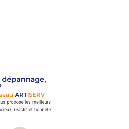
 dépannage,
?
éseau
ARTI
SERV
us propose les meilleurs
ncieux, réactif et honnête