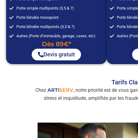
Porte simple multipoints (3,5 & 7)
Porte simple
Porte blindée monopoint
Porte blind
Porte blindée multipoints (3,5 & 7)
Porte blindé
Autres (Porte d’immeuble, garage, caves, etc)
Autres (Port
Dès 89€*
Devis gratuit
Tarifs Cl
Chez
ARTI
SERV
, notre priorité est de vous ga
stress et inquiétude, amplifiés par les fra