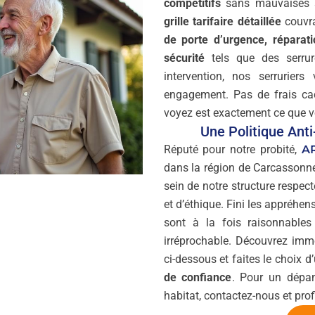
compétitifs
sans mauvaises s
grille tarifaire détaillée
couvra
de porte d’urgence, réparatio
sécurité
tels que des serrur
intervention, nos serrurier
engagement. Pas de frais ca
voyez est exactement ce que 
Une Politique Ant
Réputé pour notre probité,
A
dans la région de Carcassonn
sein de notre structure respec
et d’éthique. Fini les appréhen
sont à la fois raisonnables
irréprochable. Découvrez im
ci-dessous et faites le choix d
de confiance
. Pour un dépan
habitat, contactez-nous et profi