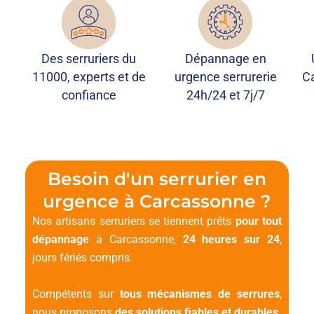
Des serruriers du
Dépannage en
11000, experts et de
urgence serrurerie
C
confiance
24h/24 et 7j/7
Besoin d'un serrurier en
urgence à Carcassonne ?
Nos artisans serruriers se tiennent prêts
pour tout
dépannage
à Carcassonne,
24 heures sur 24
,
jours fériés compris.
Compétents sur
tous mécanismes de serrures
,
nous proposons
des solutions fiables et durables
.