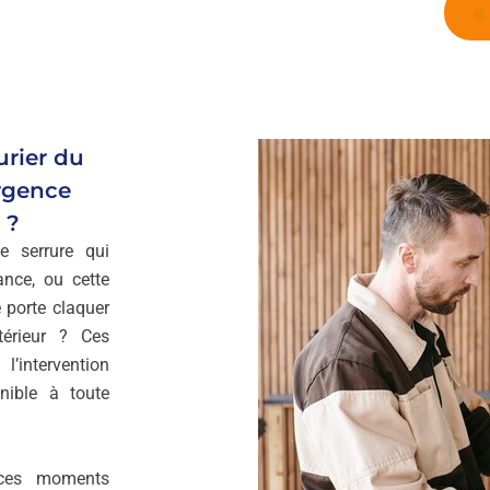
urier du
urgence
 ?
e serrure qui
ance, ou cette
 porte claquer
térieur ? Ces
’intervention
onible à toute
ces moments