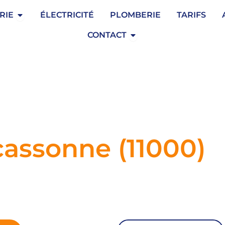
Ouvrir Serrurerie
RIE
ÉLECTRICITÉ
PLOMBERIE
TARIFS
Ouvrir Contact
CONTACT
cassonne (11000)
ne,