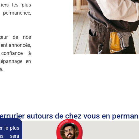
iers les plus
 permanence,
cœur de nos
ment annoncés,
 confiance à
 dépannage en
e.
errurier autours de chez vous en perma
r le plus
us sera