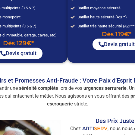
 multipoints (3,5 & 7)
Barillet moyenne sécurité
ée monopoint
Barillet haute sécurité (A2P*)
e multipoints (3,5 & 7)
Barillet très haute sécurité (A2P*
Dès 119€*
e d’immeuble, garage, caves, etc)
Dès 129€*
Devis gratuit
Devis gratuit
airs et Promesses Anti-Fraude : Votre Paix d’Esprit
rantir une
sérénité complète
lors de vos
urgences serrurerie
. Un
udes qui entachent le métier. Nous agissons en vous offrant des
pr
escroquerie
stricte.
Des Prix Just
Chez
ARTI
SERV
, nous nous