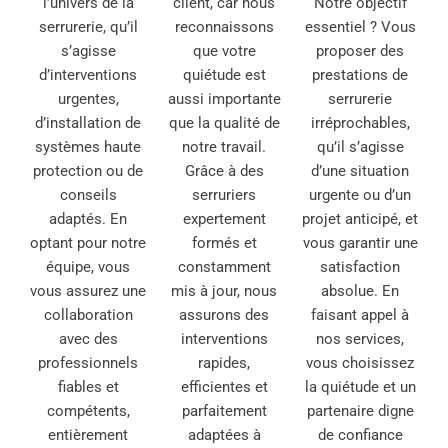
l’univers de la
client, car nous
Notre objectif
serrurerie, qu’il
reconnaissons
essentiel ? Vous
s’agisse
que votre
proposer des
d’interventions
quiétude est
prestations de
urgentes,
aussi importante
serrurerie
d’installation de
que la qualité de
irréprochables,
systèmes haute
notre travail.
qu’il s’agisse
protection ou de
Grâce à des
d’une situation
conseils
serruriers
urgente ou d’un
adaptés. En
expertement
projet anticipé, et
optant pour notre
formés et
vous garantir une
équipe, vous
constamment
satisfaction
vous assurez une
mis à jour, nous
absolue. En
collaboration
assurons des
faisant appel à
avec des
interventions
nos services,
professionnels
rapides,
vous choisissez
fiables et
efficientes et
la quiétude et un
compétents,
parfaitement
partenaire digne
entièrement
adaptées à
de confiance