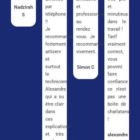
par
et
et
Nadzirah
téléphone
professionnalisme
minutieux
S
!!
au
dans le
Je
rendez
travail !
recommande
vous. Je
Tarif
fortement
recommande
vraiment
artiserv
vivement.
correct,
et
vous
surtout
pouvez
Simon C
le
faire
technicien
confiance
Alexandre
ce n’est
qui a su
pas une
être clair
boîte de
dans
charlatans
ces
!
explications
et très
alexandre