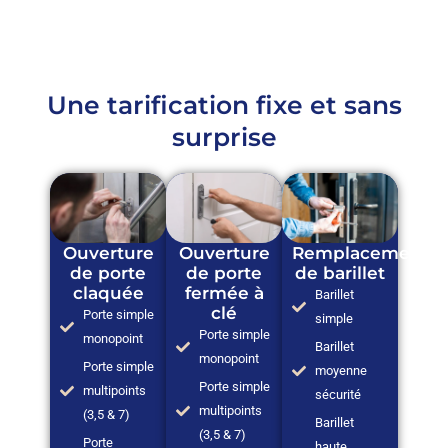
Une tarification fixe et sans
surprise
Ouverture
Ouverture
Remplacement
de porte
de porte
de barillet
claquée
fermée à
Barillet
clé
Porte simple
simple
Porte simple
monopoint
Barillet
monopoint
Porte simple
moyenne
Porte simple
multipoints
sécurité
multipoints
(3,5 & 7)
Barillet
(3,5 & 7)
Porte
haute