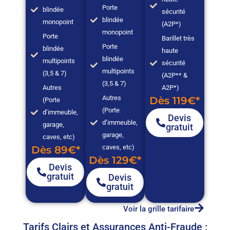
Porte
blindée
sécurité
blindée
monopoint
(A2P*)
monopoint
Porte
Barillet très
Porte
blindée
haute
blindée
multipoints
sécurité
multipoints
(3,5 & 7)
(A2P** &
(3,5 & 7)
Autres
A2P*)
Autres
Dès 119€*
(Porte
(Porte
d’immeuble,
Devis
d’immeuble,
garage,
gratuit
garage,
caves, etc)
caves, etc)
Dès 89€*
Dès 129€*
Devis
gratuit
Devis
gratuit
Voir la grille tarifaire
Tarifs Clairs et Assurances Anti-Fraude :