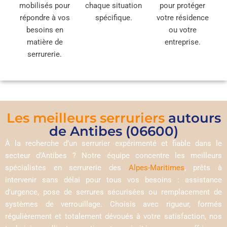
mobilisés pour
chaque situation
pour protéger
répondre à vos
spécifique.
votre résidence
besoins en
ou votre
matière de
entreprise.
serrurerie.
Les meilleurs serruriers
autours
de Antibes (06600)
À la recherche d’un serrurier expérimenté et fiable dans le
secteur d’Antibes ? Notre équipe concentre les meilleurs
spécialistes en serrurerie des
Alpes-Maritimes
, prêts à
intervenir sans délai pour tous vos besoins : assistance
d’urgence, pose de serrures sécurisées ou remplacement de
systèmes de verrouillage. Choisis avec rigueur, formés
régulièrement et totalement dévoués à votre satisfaction, nos