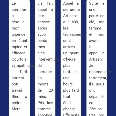
Le
J’ai fait
Appel a
Suite à
serrurier
appel à
serrurerie
une
a
leur
Artiserv
perte de
résolue
service
à 11h30,
clé, ma
mon
après
les
femme
urgence
avoir
techniciens
et moi
en étant
perdu
sont
avons
rapide et
mes
arrivés
fait
efficace.
clés.
un quart
appel à
Courtois
Intervention
d’heure
Artiserv.
sympathique
du
plus
Je
. Tarif
serrurier
tard, et
recommande
correct
en
une
fortement,
bon
moins
heure
ils nous
travail.
de 20
plus tard
ont
Rien a
mins.
tout
dépanné
redire .
Prix fixe
était
en
Merci
comme
changé.
25mins,
annoncé
Efficacité
très pro