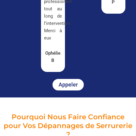
professionnel
P
tout au
long de
l’intervention.
Merci à
eux
Ophélie
B
Appeler
Pourquoi Nous Faire Confiance
pour Vos Dépannages de Serrurerie
?