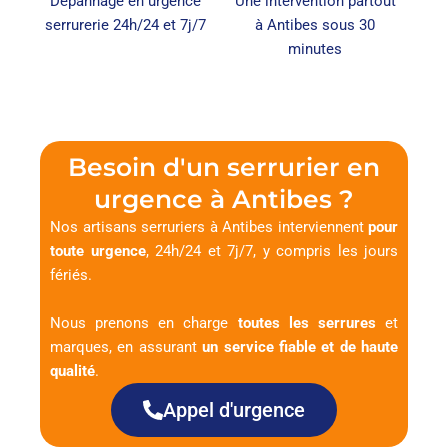
Dépannage en urgence
Une intervention partout
serrurerie 24h/24 et 7j/7
à Antibes sous 30
minutes
Besoin d'un serrurier en
urgence à Antibes ?
Nos artisans serruriers à Antibes interviennent
pour
toute urgence
, 24h/24 et 7j/7, y compris les jours
fériés.
Nous prenons en charge
toutes les serrures
et
marques, en assurant
un service fiable et de haute
qualité
.
Appel d'urgence