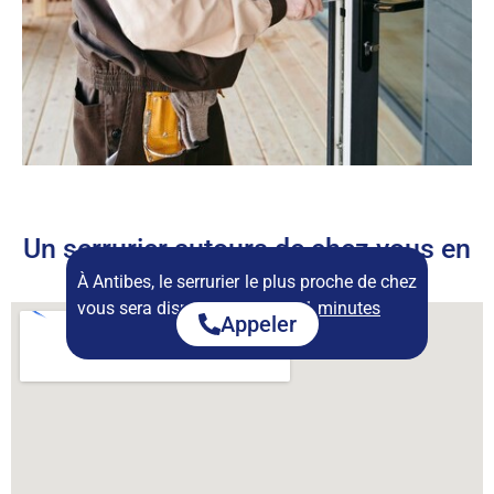
Un serrurier autours de chez vous en
permanence
À Antibes, le serrurier le plus proche de chez
vous sera disponible dans :
11 minutes
Appeler